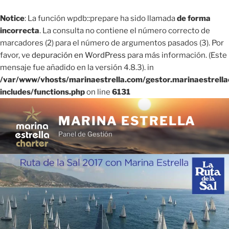
Notice
: La función wpdb::prepare ha sido llamada
de forma
incorrecta
. La consulta no contiene el número correcto de
marcadores (2) para el número de argumentos pasados ​​(3). Por
favor, ve
depuración en WordPress
para más información. (Este
mensaje fue añadido en la versión 4.8.3). in
/var/www/vhosts/marinaestrella.com/gestor.marinaestrell
includes/functions.php
on line
6131
Saltar
al
MARINA ESTRELLA
contenido
Panel de Gestión