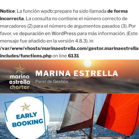
Notice
: La función wpdb::prepare ha sido llamada
de forma
incorrecta
. La consulta no contiene el número correcto de
marcadores (2) para el número de argumentos pasados ​​(3). Por
favor, ve
depuración en WordPress
para más información. (Este
mensaje fue añadido en la versión 4.8.3). in
/var/www/vhosts/marinaestrella.com/gestor.marinaestrell
includes/functions.php
on line
6131
Saltar
al
MARINA ESTRELLA
contenido
Panel de Gestión