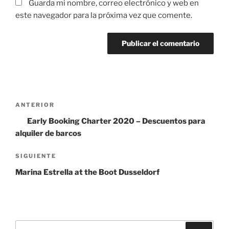
Guarda mi nombre, correo electrónico y web en
este navegador para la próxima vez que comente.
Navegación
Entrada
ANTERIOR
de
anterior:
Early Booking Charter 2020 – Descuentos para
entradas
alquiler de barcos
Siguiente
SIGUIENTE
entrada
Marina Estrella at the Boot Dusseldorf
Buscar