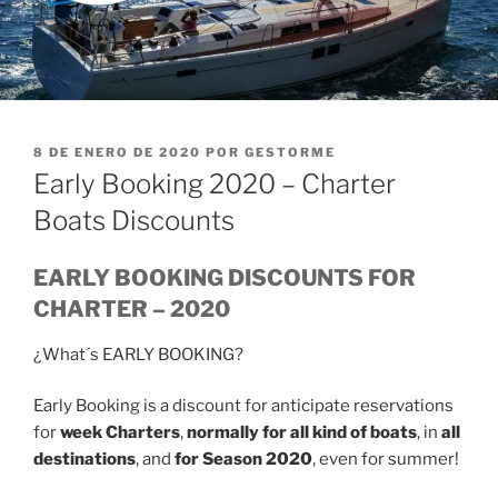
PUBLICADO
8 DE ENERO DE 2020
POR
GESTORME
EL
Early Booking 2020 – Charter
Boats Discounts
EARLY BOOKING DISCOUNTS FOR
CHARTER – 2020
¿What´s EARLY BOOKING?
Early Booking is a discount for anticipate reservations
for
week Charters
,
normally for all kind of boats
, in
all
destinations
, and
for Season 2020
, even for summer!